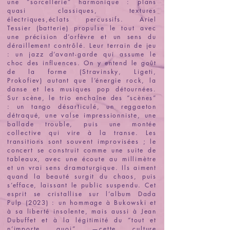
une “sorcellerie” harmonique : plans
quasi classiques, textures
électriques,éclats percussifs. Ariel
Tessier (batterie) propulse le tout avec
une précision d’orfèvre et un sens du
déraillement contrôlé. Leur terrain de jeu
: un jazz d’avant-garde qui assume le
choc des influences. On y entend le goût
de la forme (Stravinsky, Ligeti,
Prokofiev) autant que l’énergie rock, la
danse et les musiques pop détournées.
Sur scène, le trio enchaîne des “scènes”
: un tango désarticulé, un reggaeton
détraqué, une valse impressionniste, une
ballade trouble, puis une montée
collective qui vire à la transe. Les
transitions sont souvent improvisées ; le
concert se construit comme une suite de
tableaux, avec une écoute au millimètre
et un vrai sens dramaturgique. Ils aiment
quand la beauté surgit du chaos, puis
s’efface, laissant le public suspendu. Cet
esprit se cristallise sur l’album Dada
Pulp (2023) : un hommage à Bukowski et
à sa liberté insolente, mais aussi à Jean
Dubuffet et à la légitimité du “tout et
n’importe quoi” —cette culture