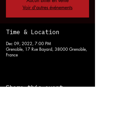
Aucun billet en vente
Voir d'autres événements
Time & Location
Dec 09, 2022, 7:00 PM
Grenoble, 17 Rue Bayard, 38000 Grenoble,
France
Share this event
Contact :