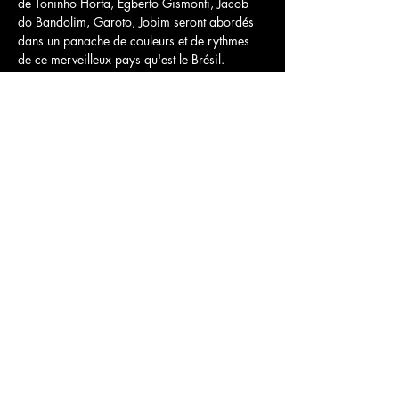
de Toninho Horta, Egberto Gismonti, Jacob 
do Bandolim, Garoto, Jobim seront abordés 
dans un panache de couleurs et de rythmes 
de ce merveilleux pays qu'est le Brésil.
Share this event
Contact :
Charley Rose :
charley@charleyrosemusic.com
Booking/management :
booking@charleyrosemusic.com
webdesign : Charley Rose