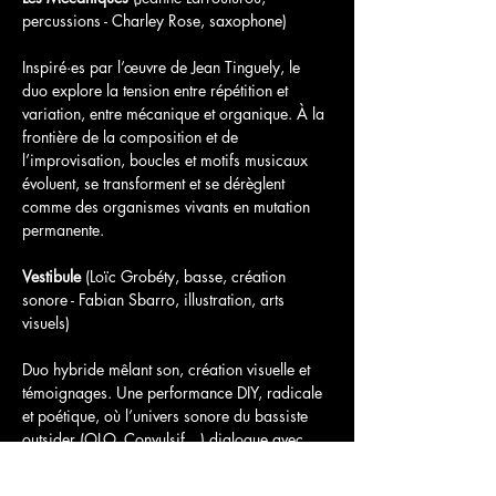
percussions - Charley Rose, saxophone)
Inspiré·es par l’œuvre de Jean Tinguely, le 
duo explore la tension entre répétition et 
variation, entre mécanique et organique. À la 
frontière de la composition et de 
l’improvisation, boucles et motifs musicaux 
évoluent, se transforment et se dérèglent 
comme des organismes vivants en mutation 
permanente.
Vestibule
 (Loïc Grobéty, basse, création 
sonore - Fabian Sbarro, illustration, arts 
visuels)
Duo hybride mêlant son, création visuelle et 
témoignages. Une performance DIY, radicale 
et poétique, où l’univers sonore du bassiste 
outsider (OLO, Convulsif…) dialogue avec 
l’imaginaire visuel de Fabian Sbarro pour 
une expérience immersive et déconcertante.